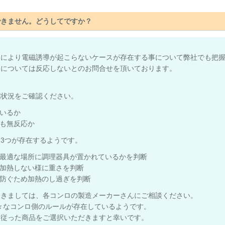
できません。どうしてですか？
ーにより電磁誘導が起こらないケースが存在する事について弊社でも把
品については反応しないとのお問合せを頂いております。
記状況をご確認ください。
いるか
も無反応か
に3つが存在するようです。
最適な場所に調理器具が置かれているかを判断
加熱しない様に重さを判断
防ぐため加熱のし過ぎを判断
つきましては、各コンロの製造メーカーさんにご相談ください。
様々なコンロ側のルールが存在しているようです。
に従った商品をご選択いただきますと幸いです。