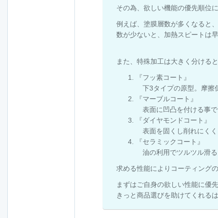
その為、欲しい機能の優先順位
例えば、塗膜層数が多くなると
数が少ないと、加熱スピートは
また、特殊加工は大きく分けると
『フッ素コート』
下3タイプの原型。摩擦
『マーブルコート』
表面に凹凸を付ける事で
『ダイヤモンドコート』
表面を固くし削れにくく
『セラミックコート』
油の利用でツルツル滑る
求める性能によりコーティング
まずはご自身の欲しい性能に優
きっと商品選びを助けてくれる