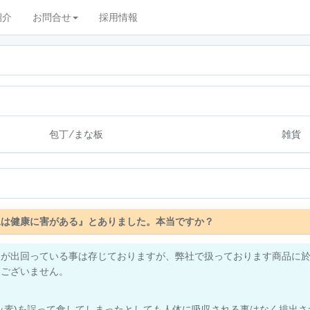
紹介
お問合せ
採用情報
包丁/まな板
雑貨
工は健康に害がある』とありました。本当ですか？
報が出回っている事は存じておりますが、弊社で扱っております商品に
はございません。
ッ素)を誤って食してしまったとしても人体に吸収される事はなく排出