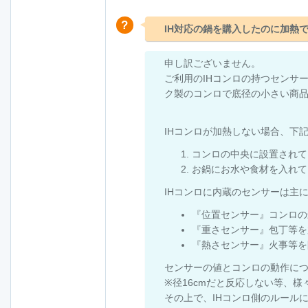
IH対応の鍋を購入したのに加熱
申し訳ございません。
ご利用のIHコンロの持つセンサ
ク製のコンロで底径の小さい商
IHコンロが加熱しない場合、下
コンロの中央に設置されて
お鍋にお水や食材を入れて
IHコンロに内蔵のセンサーは主
『位置センサー』コンロの
『重さセンサー』包丁等を
『熱さセンサー』火事等を
センサーの値とコンロの動作に
※径16cmだと反応しない等、
その上で、IHコンロ側のルール