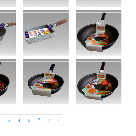
2
3
4
5
6
7
›