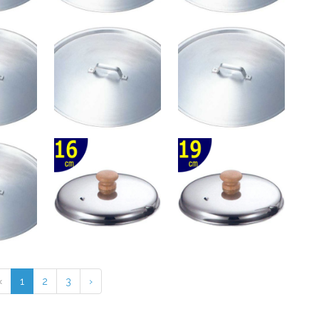
‹
1
2
3
›