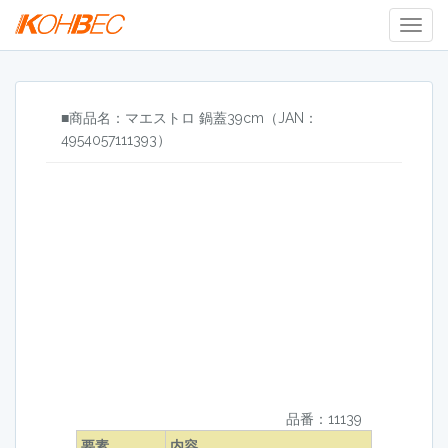
Togg
Navig
■商品名：マエストロ 鍋蓋39cm（JAN：
4954057111393）
品番：11139
要素
内容