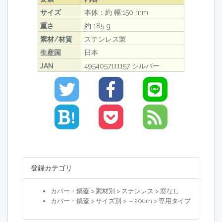
サイズ
本体：約 幅:150 mm
重さ
約 185 g
素材/材質
ステンレス製
生産国
日本
JAN
4954057111157 シルバー
!
登録カテゴリ
カバー・鍋蓋 > 素材別 > ステンレス > 窓なし
カバー・鍋蓋 > サイズ別 > ～20cm > 専用タイプ