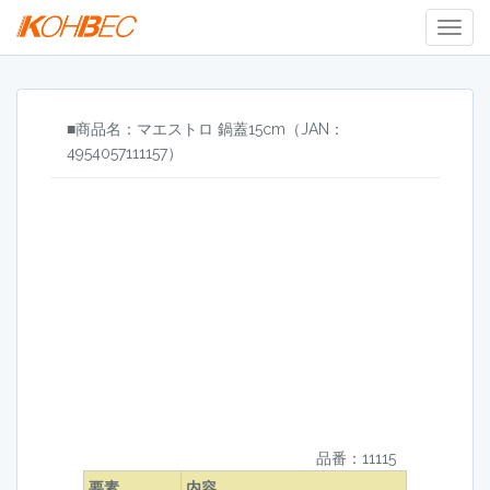
Togg
Navig
■商品名：マエストロ 鍋蓋15cm（JAN：
4954057111157）
品番：11115
要素
内容