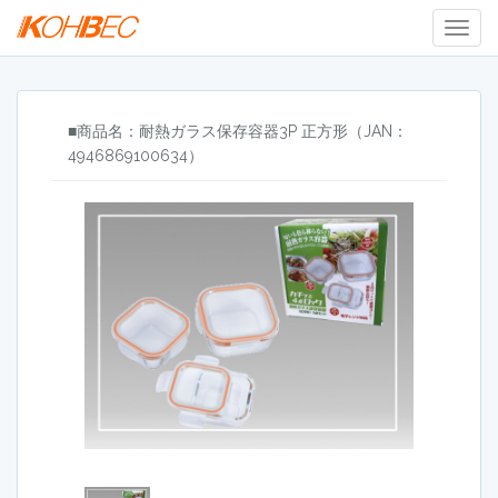
Togg
Navig
■商品名：耐熱ガラス保存容器3P 正方形（JAN：
4946869100634）