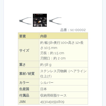
品番：sc-00002
要素
内容
約 幅:58×奥行:100×高さ:12×長
さ:10.5 mm
サイズ
刃長：約 1.5 cm
刃開口：約 2 cm
重さ
約 58 g
ステンレス刃物鋼（ヘアライン
素材/材質
仕上げ）
カラー
シルバー
生産国
日本
付属品
収納用樹脂ケース
JAN
4930491591809