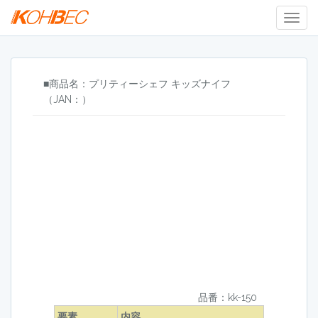
Togg
Navig
■商品名：プリティーシェフ キッズナイフ
（JAN：）
品番：kk-150
要素
内容