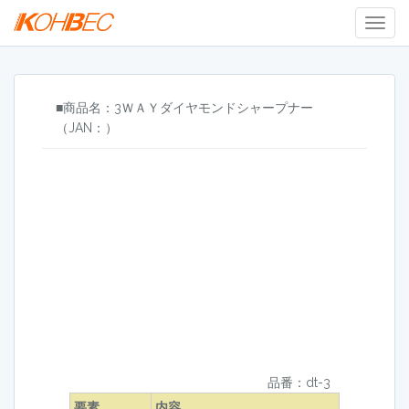
Togg
Navig
■商品名：3ＷＡＹダイヤモンドシャープナー
（JAN：）
品番：dt-3
要素
内容