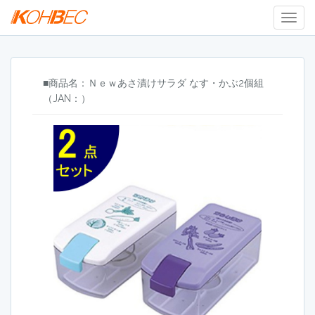
Togg
Navig
■商品名：Ｎｅｗあさ漬けサラダ なす・かぶ2個組
（JAN：）