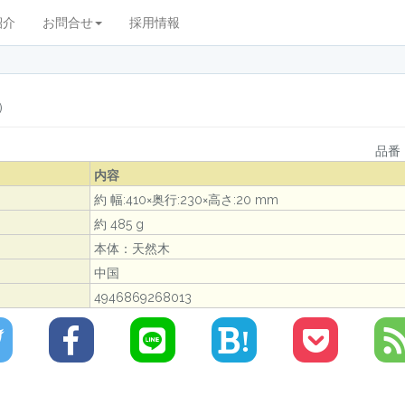
紹介
お問合せ
採用情報
3）
品番：
内容
約 幅:410×奥行:230×高さ:20 mm
約 485 g
本体：天然木
中国
4946869268013
!