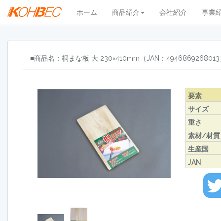
ホーム
商品紹介
会社紹介
事業
■商品名：桐まな板 大 230×410mm（JAN：494686926801
要素
サイズ
重さ
素材/材質
生産国
JAN