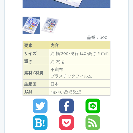
品番：600
要素
内容
サイズ
約 幅:200×奥行:140×高さ:2 mm
重さ
約 29 g
不織布
素材/材質
プラスチックフィルム
生産国
日本
JAN
4934058966116
!