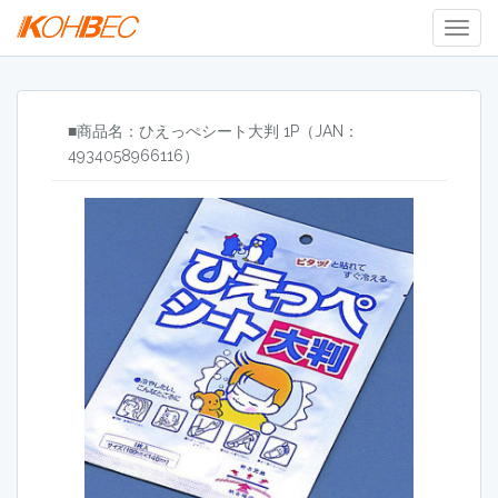
Togg
Navig
■商品名：ひえっぺシート大判 1P（JAN：
4934058966116）